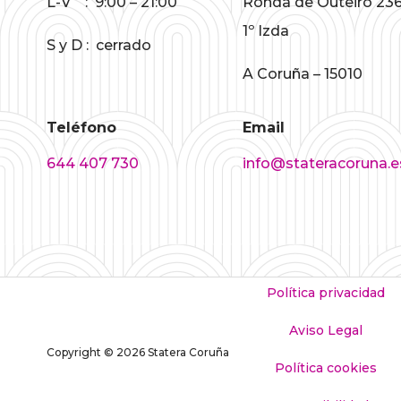
L-V : 9:00 – 21:00
Ronda de Outeiro 236
1º Izda
S y D : cerrado
A Coruña – 15010
Teléfono
Email
644 407 730
info@stateracoruna.e
Política privacidad
Aviso Legal
Copyright © 2026 Statera Coruña
Política cookies